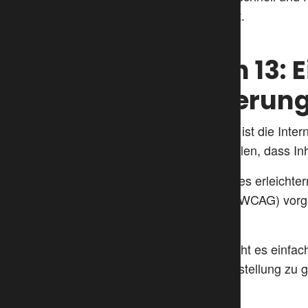
und die Qualitätssicherung verbessert.
3. TYPO3 Version 13: 
Internationalisierun
Eine der größten Stärken von TYPO3 ist die Intern
Bereichen eingeführt, um sicherzustellen, dass Inh
Barrierefreiheit
: Die neuen Features erleichte
Content Accessibility Guidelines (WCAG) vorg
Behinderungen zugänglich sind.
Mehrsprachigkeit
: TYPO3 13 macht es einfach
konsistente Übersetzung und Darstellung zu 
lokalisieren.