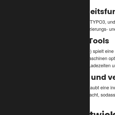
c.
Erweiterte Sicherheitsf
Sicherheit ist ein zentrales Thema für TYPO3, u
Updates sowie verbesserte Authentifizierungs- un
d.
Verbesserte SEO-Tools
Die Suchmaschinenoptimierung (SEO) spielt eine 
Redakteure Inhalte besser für Suchmaschinen opt
automatische Bildoptimierungen, die Ladezeiten 
e.
Neues Dashboard und ve
Das neue Dashboard in TYPO3 13 erlaubt eine indiv
weiteren Tracking-Tools wurde vereinfacht, sodass