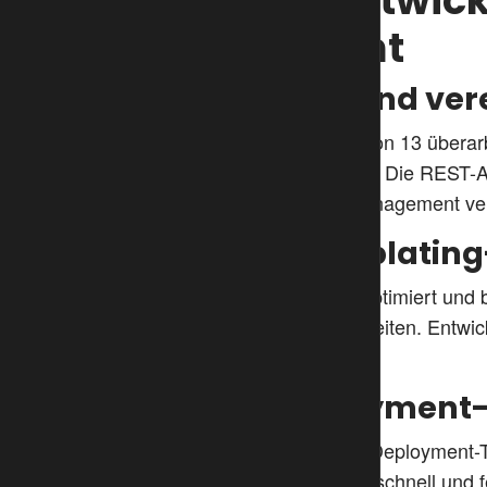
2. Vorteile für Entwi
effizienter macht
a.
Verbesserte API und ve
Für Entwickler wurde die API in Version 13 übera
neuer Funktionen und Erweiterungen. Die REST-API
Framework für Digital Experience Management ve
b.
Neuer Fluid-Templating
Die Fluid-Templating-Engine wurde optimiert und b
Performance und reduziert die Ladezeiten. Entwic
Erweiterung des Systems vereinfacht.
c.
Optimierte Deployment
TYPO3 13 unterstützt jetzt moderne Deployment-To
Projekte und Teams, da Änderungen schnell und f