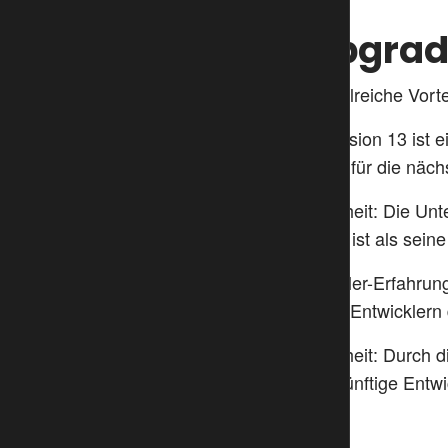
4. Warum ein Upgrade
Ein Upgrade auf TYPO3 13 bietet zahlreiche Vortei
Langfristiger Support
: TYPO3 Version 13 ist ei
Das bietet eine stabile Grundlage für die näch
Bessere Performance und Sicherheit
: Die Un
leistungsfähiger als auch sicherer ist als sei
Optimierte Benutzer- und Entwickler-Erfahrun
Arbeitsumgebung und erleichtern Entwicklern 
Kompatibilität und Zukunftssicherheit
: Durch 
bietet eine solide Grundlage für künftige Entw