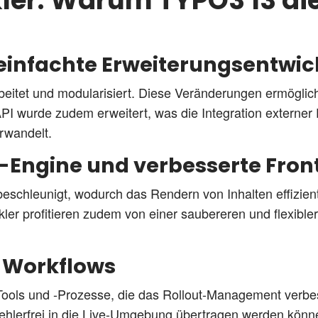
ckler: Warum TYPO3 13 d
reinfachte Erweiterungsentwi
rbeitet und modularisiert. Diese Veränderungen ermöglic
 wurde zudem erweitert, was die Integration externer Di
rwandelt.
-Engine und verbesserte Fro
eschleunigt, wodurch das Rendern von Inhalten effizient
kler profitieren zudem von einer saubereren und flexibl
-Workflows
ols und -Prozesse, die das Rollout-Management verbesse
ehlerfrei in die Live-Umgebung übertragen werden könne